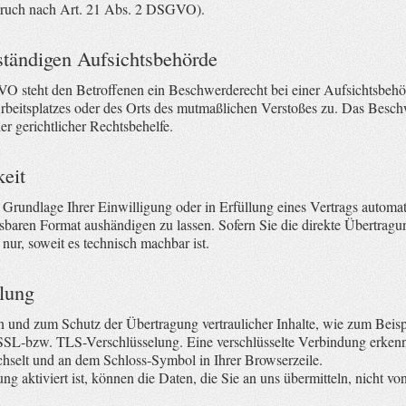
pruch nach Art. 21 Abs. 2 DSGVO).
ständigen Aufsichtsbehörde
O steht den Betroffenen ein Beschwerderecht bei einer Aufsichtsbehör
Arbeitsplatzes oder des Orts des mutmaßlichen Verstoßes zu. Das Besc
er gerichtlicher Rechtsbehelfe.
keit
 Grundlage Ihrer Einwilligung oder in Erfüllung eines Vertrags automatis
sbaren Format aushändigen zu lassen. Sofern Sie die direkte Übertragu
 nur, soweit es technisch machbar ist.
lung
en und zum Schutz der Übertragung vertraulicher Inhalte, wie zum Beisp
e SSL-bzw. TLS-Verschlüsselung. Eine verschlüsselte Verbindung erkenn
echselt und an dem Schloss-Symbol in Ihrer Browserzeile.
aktiviert ist, können die Daten, die Sie an uns übermitteln, nicht vo