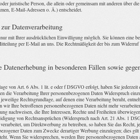
he oder juristische Person, die allein oder gemeinsam mit anderen über d
en, E-Mail-Adressen o. Ä.) entscheidet.
 zur Datenverarbeitung
ur mit Ihrer ausdrücklichen Einwilligung möglich. Sie können eine berei
Mitteilung per E-Mail an uns. Die Rechtmäßigkeit der bis zum Widerruf 
e Datenerhebung in besonderen Fällen sowie gege
ge von Art. 6 Abs. 1 lit. e oder f DSGVO erfolgt, haben Sie jederzeit 
en die Verarbeitung Ihrer personenbezogenen Daten Widerspruch einzule
 jeweilige Rechtsgrundlage, auf denen eine Verarbeitung beruht, entne
 wir Ihre betroffenen personenbezogenen Daten nicht mehr verarbeite
ung nachweisen, die Ihre Interessen, Rechte und Freiheiten überwiegen
idigung von Rechtsansprüchen (Widerspruch nach Art. 21 Abs. 1 DS
erarbeitet, um Direktwerbung zu betreiben, so haben Sie das Recht, j
bezogener Daten zum Zwecke derartiger Werbung einzulegen; dies gilt au
steht. Wenn Sie widersprechen, werden Ihre personenbezogenen Daten