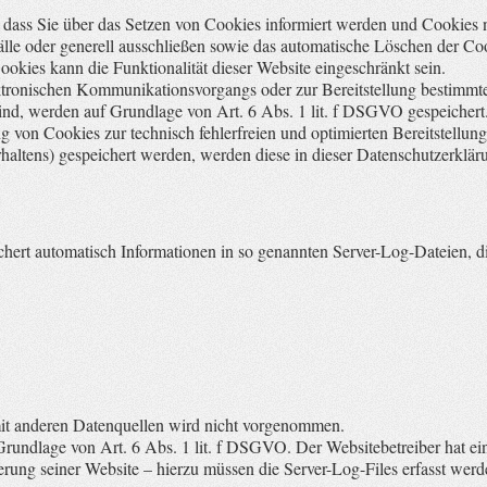
 dass Sie über das Setzen von Cookies informiert werden und Cookies n
le oder generell ausschließen sowie das automatische Löschen der Co
ookies kann die Funktionalität dieser Website eingeschränkt sein.
ktronischen Kommunikationsvorgangs oder zur Bereitstellung bestimmt
sind, werden auf Grundlage von Art. 6 Abs. 1 lit. f DSGVO gespeichert.
ng von Cookies zur technisch fehlerfreien und optimierten Bereitstellun
rhaltens) gespeichert werden, werden diese in dieser Datenschutzerklär
ichert automatisch Informationen in so genannten Server-Log-Dateien, d
t anderen Datenquellen wird nicht vorgenommen.
Grundlage von Art. 6 Abs. 1 lit. f DSGVO. Der Websitebetreiber hat ein 
erung seiner Website – hierzu müssen die Server-Log-Files erfasst werd