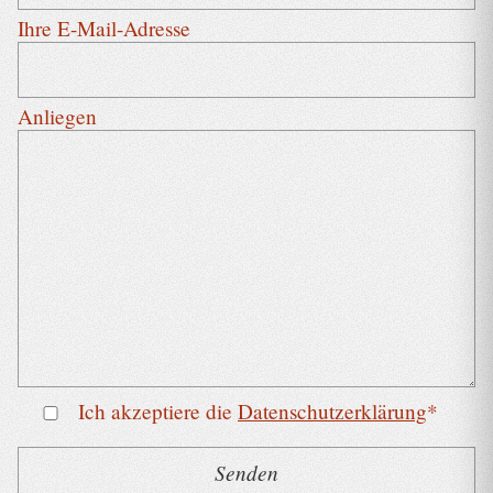
Bitte lasse dieses Feld leer.
Ihre E-Mail-Adresse
Anliegen
Ich akzeptiere die
Datenschutzerklärung
*
Bitte lasse dieses Feld leer.